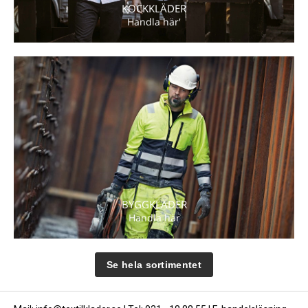
KOCKKLÄDER
Handla här'
BYGGKLÄDER
Handla här
Se hela sortimentet