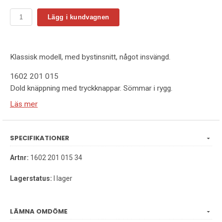
Lägg i kundvagnen
Klassisk modell, med bystinsnitt, något insvängd.
1602 201 015
Dold knäppning med tryckknappar. Sömmar i rygg.
Hank i nacken.
Läs mer
Kval 201 - 65/35% polyester/bomull
Tvätt 85°C.
SPECIFIKATIONER
Stl: C36–C50
Artnr:
1602 201 015 34
Lagerstatus:
I lager
LÄMNA OMDÖME