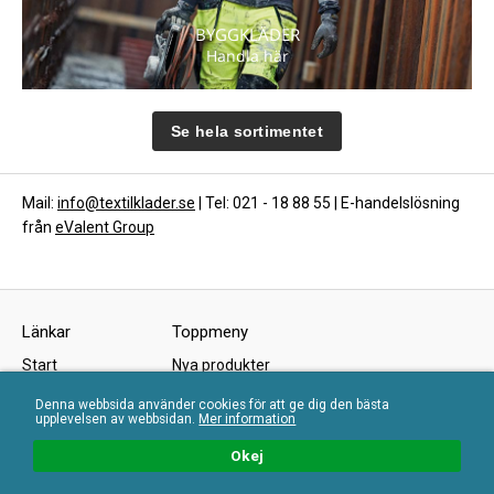
BYGGKLÄDER
Handla här
Se hela sortimentet
Mail:
info@textilklader.se
| Tel: 021 - 18 88 55 | E-handelslösning
från
eValent Group
Länkar
Toppmeny
Start
Nya produkter
Om oss
Kampanjer
Denna webbsida använder cookies för att ge dig den bästa
upplevelsen av webbsidan.
Mer information
Köpvillkor
Kundtjänst
Okej