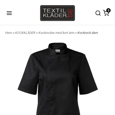
0
Hem
»
KOCKKLÄDER
»
Kockrockar med kort ärm
» Kockrock dam