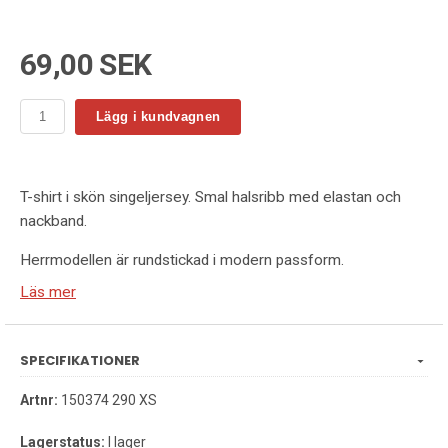
69,00 SEK
Lägg i kundvagnen
T-shirt i skön singeljersey. Smal halsribb med elastan och
nackband.
Herrmodellen är rundstickad i modern passform.
Dammodellen har en insvängd passform med sidsöm.
Läs mer
Går bra att beställas med tryck vid minst 50st.
SPECIFIKATIONER
Storlek XS-4XL
Finns i 19 olika färger
Artnr:
150374 290 XS
Material:100% bomull
Lagerstatus:
I lager