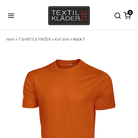
0
Hem
»
T-SHIRTS & PIKÉER
»
Kort ärm
» Rock T