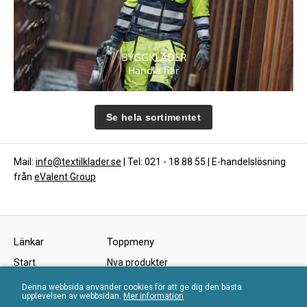
BYGGKLÄDER
Handla här
Se hela sortimentet
Mail:
info@textilklader.se
| Tel: 021 - 18 88 55 | E-handelslösning
från
eValent Group
Länkar
Toppmeny
Start
Nya produkter
Om oss
Kampanjer
Denna webbsida använder cookies för att ge dig den bästa
upplevelsen av webbsidan.
Mer information
Köpvillkor