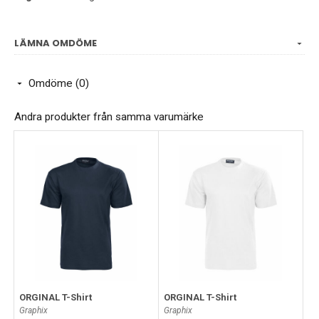
Färg 954 och 982 har inslag av polyester
Vikt:160 g/m²
LÄMNA OMDÖME
Kön:Herr
Omdöme (0)
Andra produkter från samma varumärke
ORGINAL T-Shirt
ORGINAL T-Shirt
Graphix
Graphix