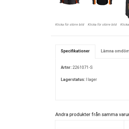
Klicka för större bild
Klicka för större bild
Klicka
Specifikationer
Lämna omdö
Artnr:
2261071-S
Lagerstatus:
I lager
Andra produkter från samma var