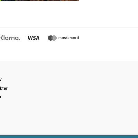
y
kter
r