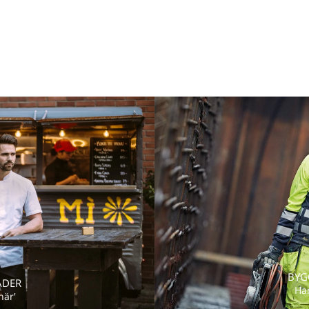
BYG
ÄDER
Ha
här'