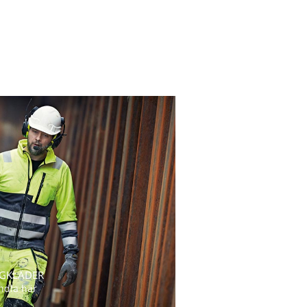
GKLÄDER
ndla här