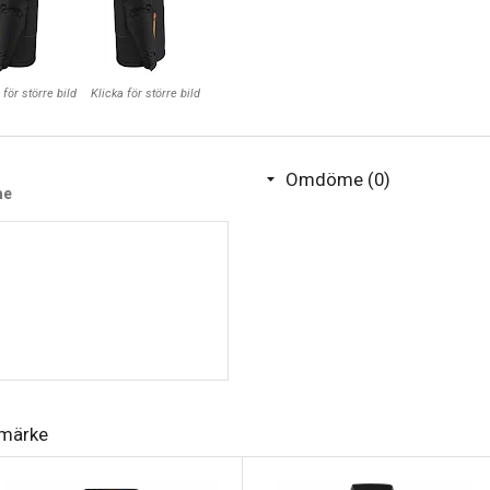
Material:Skal: 100 % återvu
med 100 % återvunnen poly
Vaddering: 100 % återvunnen
 för större bild
Klicka för större bild
Foder: 100% återvunnen poly
Vikt:280 g/m²
Mått:♂
Omdöme (0)
Teknikkommentar:WP 3000 /
me
ISO811:2018 and ASTM E9
Kön:Herr
Fickor:Fickor med dragkedj
Stängning:Dragkedja
Huva:Avtagbar med dragke
Ärm:Lång ärm
Finns i 6 olika färger, maila 
umärke