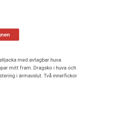
gnen
elljacka med avtagbar huva.
par mitt fram. Dragsko i huva och
tering i ärmavslut. Två innerfickor
e passpoal i nedre ryggen.
rat storleksetikett. Tvättchipficka
. Dragkedja i kontrastfärg. Zip
separat. Öko-Tex 100-certifierad.
 komposterbar påse.