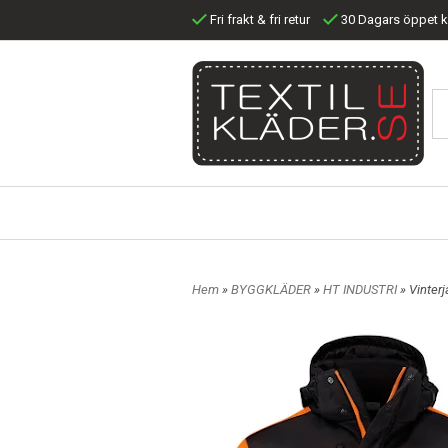
Fri frakt & fri retur
30 Dagars öppet 
Hem
»
BYGGKLÄDER
»
HT INDUSTRI
» Vinter