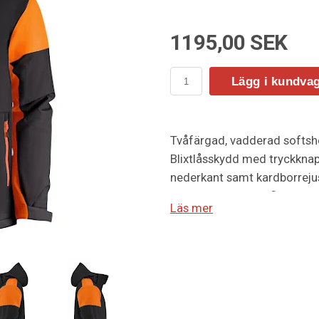
1195,00 SEK
Lägg i kundva
Tvåfärgad, vadderad softsh
Blixtlåsskydd med tryckknap
nederkant samt kardborrejus
med dragkedja. Reflekterand
Läs mer
Avrivbar halsetikett och sepa
vid inre vänstra sidosömmen
pullers i flera färger säljs 
Förpackad i en biobaserad,
Storlek S-5XL