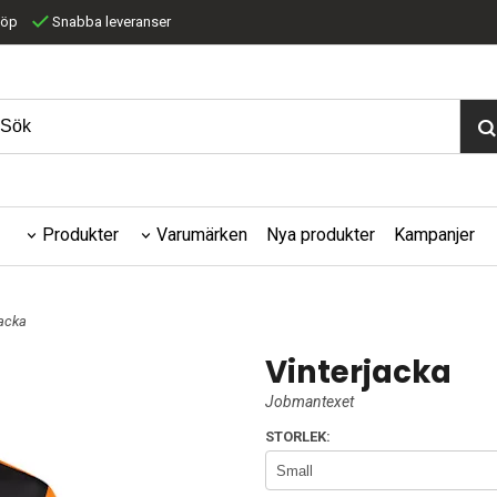
köp
Snabba leveranser
Produkter
Varumärken
Nya produkter
Kampanjer
jacka
Vinterjacka
Jobmantexet
STORLEK: