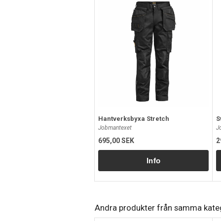
Hantverksbyxa Stretch
S
Jobmantexet
J
695,00 SEK
2
Andra produkter från samma kate