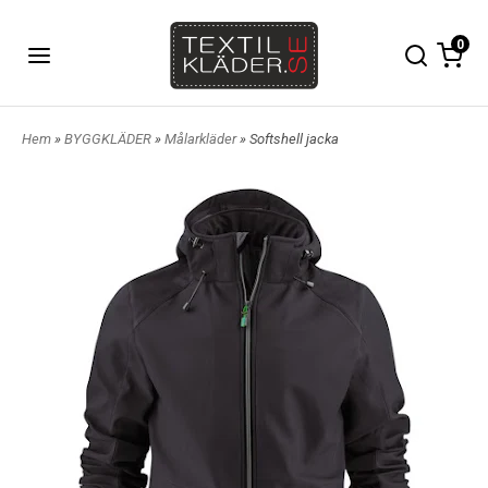
0
Hem
»
BYGGKLÄDER
»
Målarkläder
» Softshell jacka