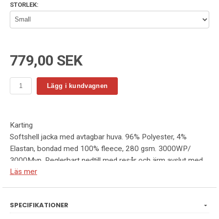
STORLEK:
779,00 SEK
Lägg i kundvagnen
Karting
Softshell jacka med avtagbar huva. 96% Polyester, 4%
Elastan, bondad med 100% fleece, 280 gsm. 3000WP/
3000Mvp. Reglerbart nedtill med resår och ärm avslut med
Läs mer
velcro-straps. Reflex piping bak för högre synbarhet.Blixtlås
och zip pullers på klassiskt Printer Essentials manér.
Art 2261061
SPECIFIKATIONER