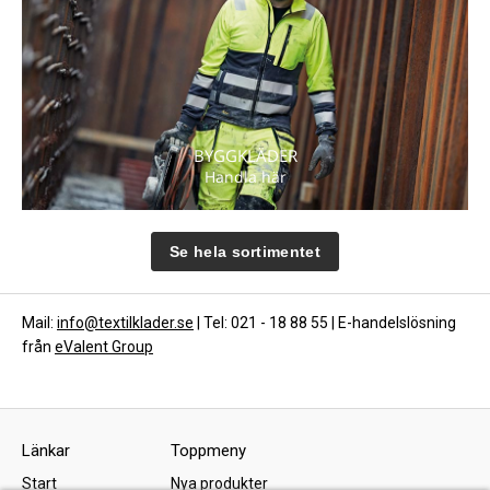
BYGGKLÄDER
Handla här
Se hela sortimentet
Mail:
info@textilklader.se
| Tel: 021 - 18 88 55 | E-handelslösning
från
eValent Group
Länkar
Toppmeny
Start
Nya produkter