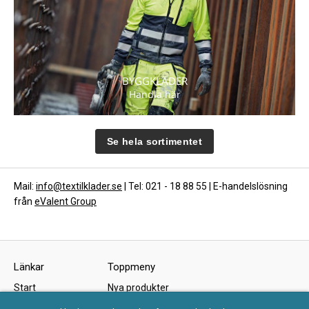
BYGGKLÄDER
Handla här
Se hela sortimentet
Mail:
info@textilklader.se
| Tel: 021 - 18 88 55 | E-handelslösning
från
eValent Group
Länkar
Toppmeny
Start
Nya produkter
Om oss
Kampanjer