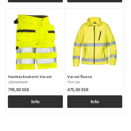
Hantverksshorts Varsel
Varsel fleece
Jobmantexet
Toni Lee
795,00 SEK
475,00 SEK