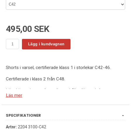
495,00 SEK
Lägg i kundvagnen
Shorts i varsel, certifierade klass 1 i storlekar C42-46.
Certifierade i klass 2 från C48.
Lättskött polyester/bomull som håller färg och form.
Läs mer
Hölsterfickor med extra fack och extra ficka med blixtlås.
Bakfickor med lock och kardborrestängning. Benficka med
SPECIFIKATIONER
extra fack och lock med kardborrestängning.
Tumstocksficka med knivhållare. Förstärkning i hölsterfickor.
Artnr:
2204 3100-C42