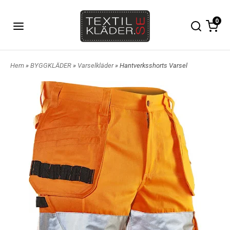
0
Hem
»
BYGGKLÄDER
»
Varselkläder
» Hantverksshorts Varsel