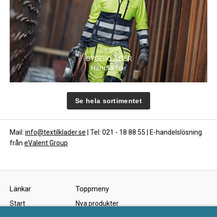
BYGGKLÄDER
Handla här
Se hela sortimentet
Mail:
info@textilklader.se
| Tel: 021 - 18 88 55 | E-handelslösning
från
eValent Group
Länkar
Toppmeny
Start
Nya produkter
Om oss
Kampanjer