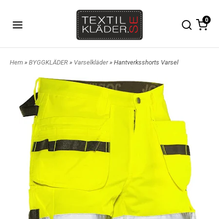
0
Hem
»
BYGGKLÄDER
»
Varselkläder
» Hantverksshorts Varsel