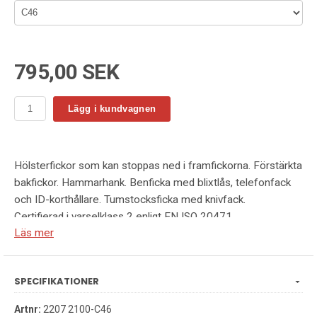
795,00 SEK
Lägg i kundvagnen
Hölsterfickor som kan stoppas ned i framfickorna. Förstärkta
bakfickor. Hammarhank. Benficka med blixtlås, telefonfack
och ID-korthållare. Tumstocksficka med knivfack.
Certifierad i varselklass 2 enligt EN ISO 20471.
Läs mer
Material:75% polyester / 25% bomull
Vikt:260 g/m².
Kön:Herr
SPECIFIKATIONER
Storlekar: C46-C62
Artnr:
2207 2100-C46