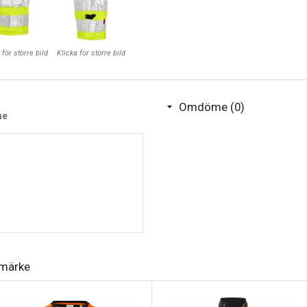
Certifierad i varselklass 1 e
Material:80% polyester / 20
 för större bild
Klicka för större bild
Vikt:240 g/m².
Kön:Herr
Storlekar: C42-C64
Omdöme (0)
me
umärke