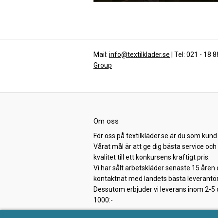
Mail:
info@textilklader.se
| Tel: 021 - 18 
Group
Om oss
För oss på textilkläder.se är du som kund 
Vårat mål är att ge dig bästa service oc
kvalitet till ett konkursens kraftigt pris.
Vi har sålt arbetskläder senaste 15 åren 
kontaktnät med landets bästa leverantör
Dessutom erbjuder vi leverans inom 2-5 da
1000:-