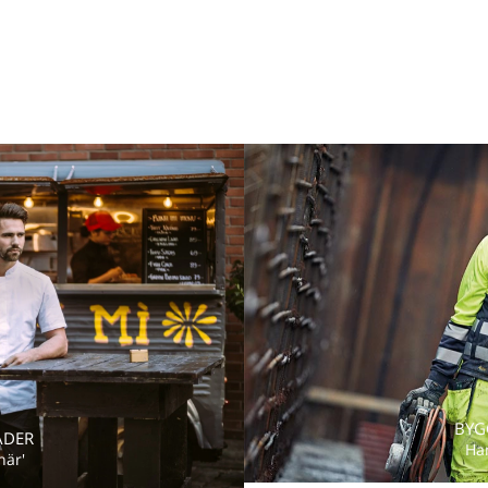
BYG
ÄDER
Ha
här'