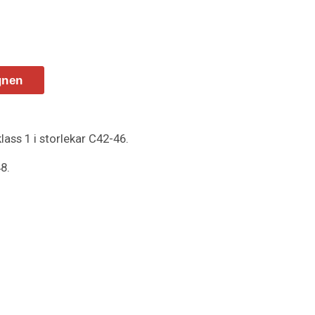
gnen
klass 1 i storlekar C42-46.
48.
som håller färg och form.
 och extra ficka med blixtlås.
dborrestängning. Benficka med
rdborrestängning.
re. Förstärkning i hölsterfickor.
nligt EN ISO 20471 – från C48.