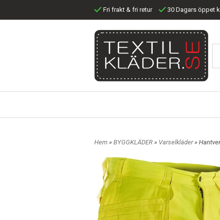
Fri frakt & fri retur
30 Dagars öppet 
Hem
»
BYGGKLÄDER
»
Varselkläder
» Hantve