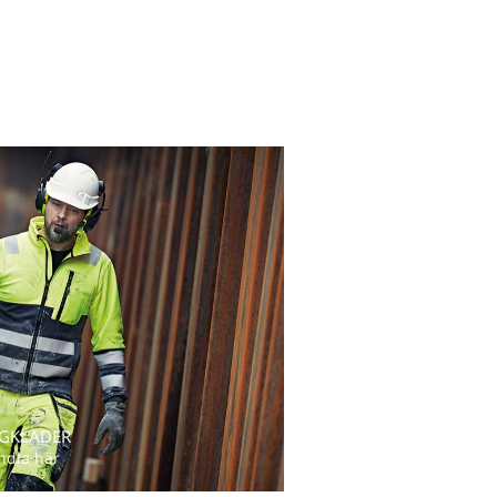
GKLÄDER
ndla här