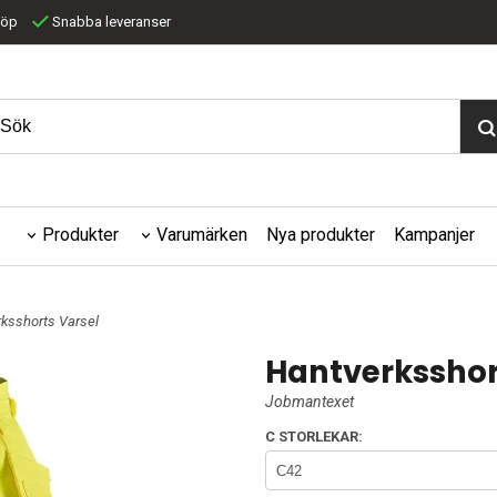
köp
Snabba leveranser
Produkter
Varumärken
Nya produkter
Kampanjer
rksshorts Varsel
Hantverksshor
Jobmantexet
C STORLEKAR: