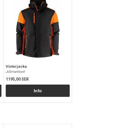
Vinterjacka
Jobmantexet
1195,00 SEK