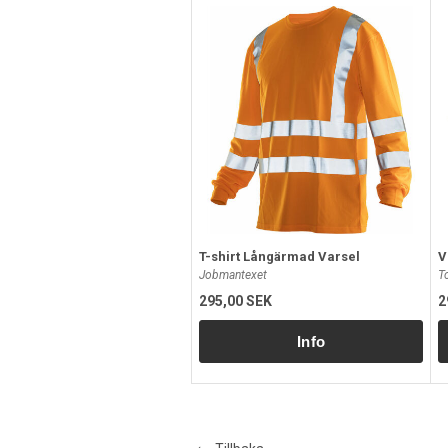
T-shirt Långärmad Varsel
V
Jobmantexet
T
295,00 SEK
2