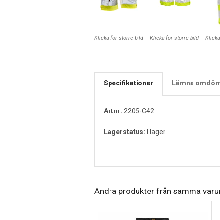
Klicka för större bild
Klicka för större bild
Klicka
Specifikationer
Lämna omdö
Artnr:
2205-C42
Lagerstatus:
I lager
Andra produkter från samma var