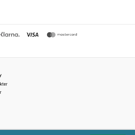
y
kter
r