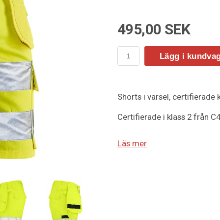
495,00 SEK
Lägg i kundva
Shorts i varsel, certifierade 
Certifierade i klass 2 från C
Lättskött polyester/bomull 
Läs mer
Hölsterfickor med extra fack
Bakfickor med lock och kar
extra fack och lock med ka
Tumstocksficka med knivhålla
Certifierad i varselklass 2 e