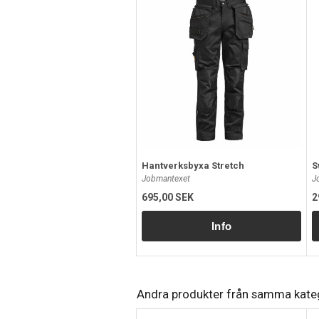
Hantverksbyxa Stretch
S
Jobmantexet
J
695,00 SEK
2
Andra produkter från samma kate