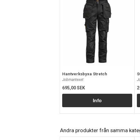
Hantverksbyxa Stretch
S
Jobmantexet
J
695,00 SEK
2
Andra produkter från samma kate