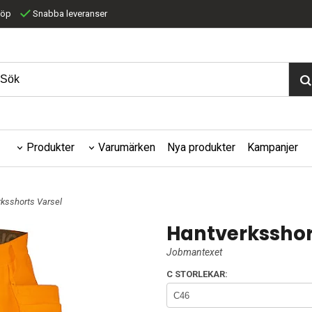
köp
Snabba leveranser
Produkter
Varumärken
Nya produkter
Kampanjer
rksshorts Varsel
Hantverksshor
Jobmantexet
C STORLEKAR: