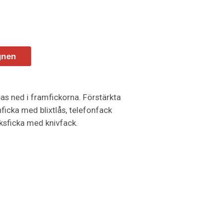
gnen
as ned i framfickorna. Förstärkta
icka med blixtlås, telefonfack
ksficka med knivfack.
nligt EN ISO 20471.
% bomull