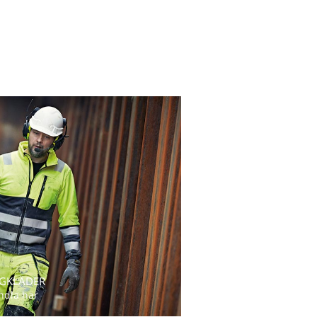
GKLÄDER
ndla här