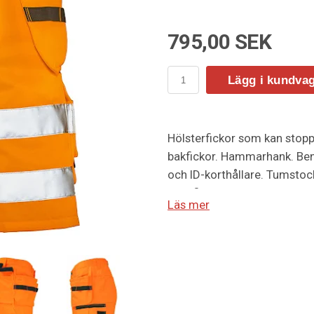
795,00 SEK
Lägg i kundva
Hölsterfickor som kan stopp
bakfickor. Hammarhank. Benf
och ID-korthållare. Tumstoc
Certifierad i varselklass 2 e
Läs mer
Material:75% polyester / 25
Vikt:260 g/m².
Kön:Herr
Storlekar: C46-C62