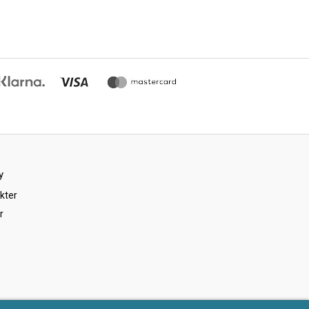
y
kter
r