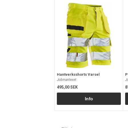
Hantverksshorts Varsel
P
Jobmantexet
J
495,00 SEK
8