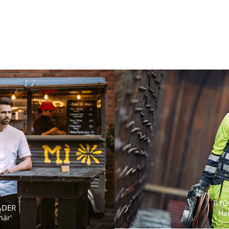
BYG
ÄDER
Ha
här'