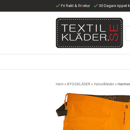
Fri frakt & fri retur
30 Dagars öppet 
Hem
»
BYGGKLÄDER
»
Varselkläder
» Hantve