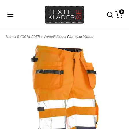
0
Hem
»
BYGGKLÄDER
»
Varselkläder
» Piratbyxa Varsel