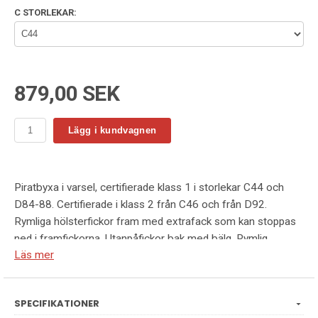
C STORLEKAR:
879,00 SEK
Lägg i kundvagnen
Piratbyxa i varsel, certifierade klass 1 i storlekar C44 och
D84-88. Certifierade i klass 2 från C46 och från D92.
Rymliga hölsterfickor fram med extrafack som kan stoppas
ned i framfickorna. Utanpåfickor bak med bälg. Rymlig
Läs mer
benficka med blixtlås, ID-kortsfack och mobilficka.
Hammarhank, tumstocksficka med knivhållare. Förböjda knän
med knäskyddsfickor i två nivåer i slitstark FA™. Extra hällor
SPECIFIKATIONER
för bältet på de större storlekarna. Förstärkningar i polyamid.