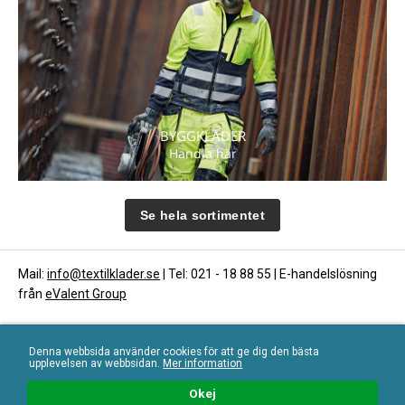
BYGGKLÄDER
Handla här
Se hela sortimentet
Mail:
info@textilklader.se
| Tel: 021 - 18 88 55 | E-handelslösning
från
eValent Group
Denna webbsida använder cookies för att ge dig den bästa
upplevelsen av webbsidan.
Mer information
Länkar
Toppmeny
Okej